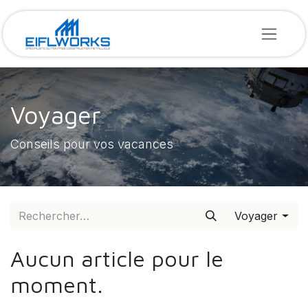
SE RENDRE AU CONTENU
Voyager
Conseils pour vos vacances
Voyager
Aucun article pour le
moment.