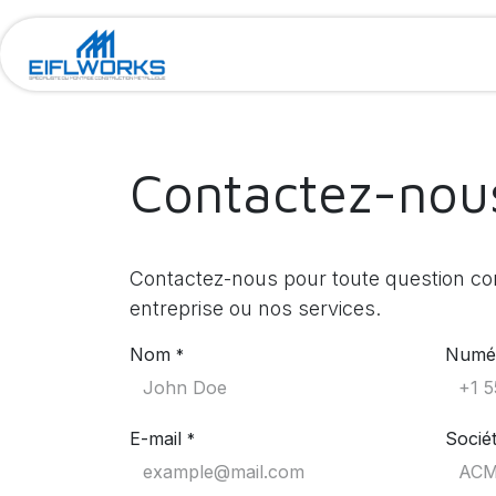
SE RENDRE AU CONTENU
Accueil
L'ent
Contactez-nou
Contactez-nous pour toute question co
entreprise ou nos services.
Nom
Numér
*
E-mail
Socié
*