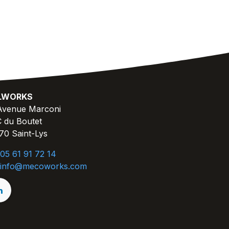
FLWORKS
Avenue Marconi
 du Boutet
70 Saint-Lys
05 61 91 72 14
info@mecoworks.com