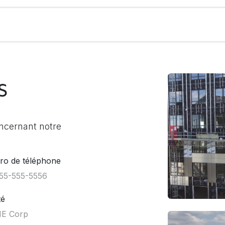
reprise
Nos activités
Nos réalisations
s
ncernant notre
o de téléphone
té